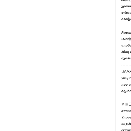
χρόνο 
φιέστ
ολοήμ
Ρεπορτ
Ολοήμ
υποδο
λύση 
σχολε
ΒΛΑΧ
γνωμο
που αν
δημόσ
ΜΙΚΕ
αποδο
Υπουρ
σε χι
εκπαιδ