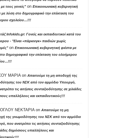
on
με τους γονείς"
Επικοινωνιακή κυβερνητική
α με λύση στο δημογραφικό την επέκταση του
ερου σχολείου…!!!
άζ Ιnfokids.gr: Γονείς και εκπαιδευτικοί κατά του
ερου - "Είναι «πάρκινγκ» παιδιών χωρίς
on
μές"
Επικοινωνιακή κυβερνητική φιέστα με
στο δημογραφικό την επέκταση του ολοήμερου
ίου…!!!
ΟΥ ΜΑΡΙΑ
on
Απαιτούμε τη μη αποδοχή της
δότησης του ΝΣΚ από τον αρμόδιο Υπουργό,
ατρέπει τις αιτήσεις συνταξιοδότησης σε χιλιάδες
ιους υπαλλήλους και εκπαιδευτικούς!!!
ΟΓΛΟΥ ΝΕΚΤΑΡΙΑ
on
Απαιτούμε τη μη
χή της γνωμοδότησης του ΝΣΚ από τον αρμόδιο
γό, που ανατρέπει τις αιτήσεις συνταξιοδότησης
λιάδες δημόσιους υπαλλήλους και
ευτικούς!!!