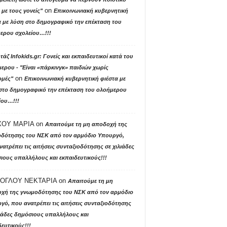
on
με τους γονείς"
Επικοινωνιακή κυβερνητική
α με λύση στο δημογραφικό την επέκταση του
ερου σχολείου…!!!
άζ Ιnfokids.gr: Γονείς και εκπαιδευτικοί κατά του
ερου - "Είναι «πάρκινγκ» παιδιών χωρίς
on
μές"
Επικοινωνιακή κυβερνητική φιέστα με
στο δημογραφικό την επέκταση του ολοήμερου
ίου…!!!
ΟΥ ΜΑΡΙΑ
on
Απαιτούμε τη μη αποδοχή της
δότησης του ΝΣΚ από τον αρμόδιο Υπουργό,
ατρέπει τις αιτήσεις συνταξιοδότησης σε χιλιάδες
ιους υπαλλήλους και εκπαιδευτικούς!!!
ΟΓΛΟΥ ΝΕΚΤΑΡΙΑ
on
Απαιτούμε τη μη
χή της γνωμοδότησης του ΝΣΚ από τον αρμόδιο
γό, που ανατρέπει τις αιτήσεις συνταξιοδότησης
λιάδες δημόσιους υπαλλήλους και
ευτικούς!!!