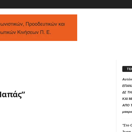
ΤΕ
Αυτόν
ΕΠΑΝ
Παπάς”
ΔΣ ΤΗ
ΚΑΙ 
ΑΠΟ Τ
μακρι
"Στο 
2ωρη 