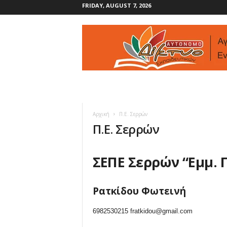
FRIDAY, AUGUST 7, 2026
Α
υ
τ
ό
ν
ο
μ
ο
Δ
Αρχική
Π.Ε. Σερρών
ί
Π.Ε. Σερρών
κ
τ
υ
ΣΕΠΕ Σερρών “Εμμ. 
ο
Ρατκίδου Φωτεινή
6982530215 fratkidou@gmail.com