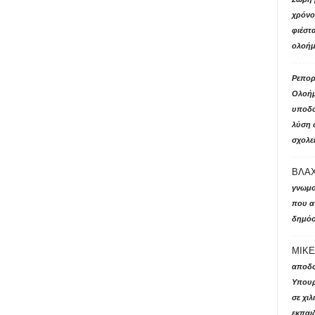
χρόνο 
φιέστ
ολοήμ
Ρεπορτ
Ολοήμ
υποδο
λύση 
σχολε
ΒΛΑΧ
γνωμο
που αν
δημόσ
ΜΙΚΕ
αποδο
Υπουρ
σε χι
εκπαιδ