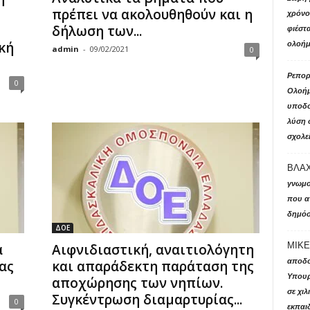
πρέπει να ακολουθηθούν και η
χρόνο 
δήλωση των...
φιέστ
κή
ολοήμ
admin
-
09/02/2021
0
Ρεπορτ
0
Ολοήμ
υποδο
λύση 
σχολε
ΒΛΑΧ
γνωμο
που αν
δημόσ
ΔΟΕ
ΜΙΚΕ
α
Αιφνιδιαστική, αναιτιολόγητη
αποδο
ας
και απαράδεκτη παράταση της
Υπουρ
αποχώρησης των νηπίων.
σε χι
Συγκέντρωση διαμαρτυρίας...
0
εκπαιδ