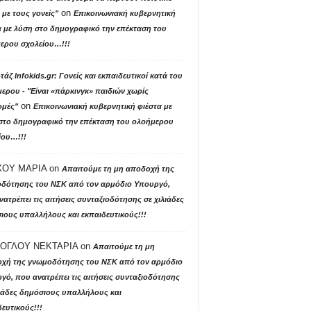
on
με τους γονείς"
Επικοινωνιακή κυβερνητική
α με λύση στο δημογραφικό την επέκταση του
ερου σχολείου…!!!
άζ Ιnfokids.gr: Γονείς και εκπαιδευτικοί κατά του
ερου - "Είναι «πάρκινγκ» παιδιών χωρίς
on
μές"
Επικοινωνιακή κυβερνητική φιέστα με
στο δημογραφικό την επέκταση του ολοήμερου
ίου…!!!
ΟΥ ΜΑΡΙΑ
on
Απαιτούμε τη μη αποδοχή της
δότησης του ΝΣΚ από τον αρμόδιο Υπουργό,
ατρέπει τις αιτήσεις συνταξιοδότησης σε χιλιάδες
ιους υπαλλήλους και εκπαιδευτικούς!!!
ΟΓΛΟΥ ΝΕΚΤΑΡΙΑ
on
Απαιτούμε τη μη
χή της γνωμοδότησης του ΝΣΚ από τον αρμόδιο
γό, που ανατρέπει τις αιτήσεις συνταξιοδότησης
λιάδες δημόσιους υπαλλήλους και
ευτικούς!!!