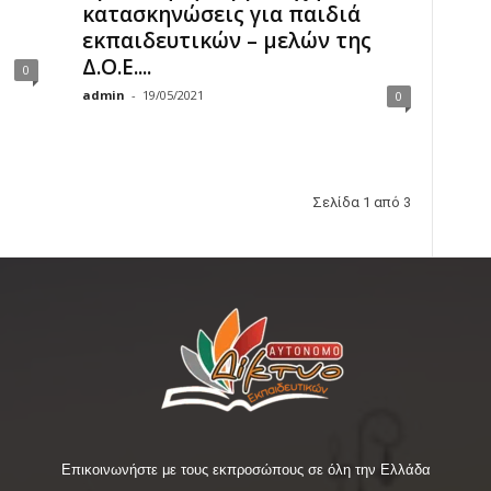
κατασκηνώσεις για παιδιά
εκπαιδευτικών – μελών της
Δ.Ο.Ε....
0
admin
-
19/05/2021
0
Σελίδα 1 από 3
Επικοινωνήστε με τους εκπροσώπους σε όλη την Ελλάδα