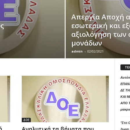
Απεργία Αποχή 
ός
εσωτερική και ε
αξιολόγηση των 
μονάδων
admin
-
02/02/2021
ΤΕ
Αυτόν
ΕΠΑΝ
ΔΣ ΤΗ
ΚΑΙ 
ΑΠΟ Τ
μακρι
ΔΟΕ
"Στο 
ή
Αναλυτικά τα βήματα που
2ωρη 