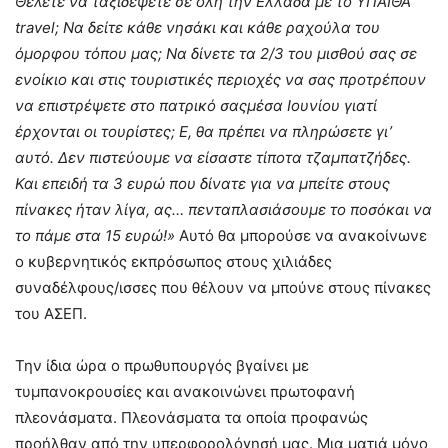
Θέλετε να ταξιδέψετε σε όλη την Ελλάδα με το ΥΠΑΙΘΑ
travel
; Να δείτε κάθε νησάκι και κάθε ραχούλα του
όμορφου τόπου μας; Να δίνετε τα 2/3 του μισθού σας σε
ενοίκιο και στις τουριστικές περιοχές να σας προτρέπουν
να επιστρέψετε στο πατρικό σαςμέσα Ιουνίου γιατί
έρχονται οι τουρίστες; Ε, θα πρέπει να πληρώσετε γι’
αυτό. Δεν πιστεύουμε να είσαστε τίποτα τζαμπατζήδες.
Και επειδή τα 3 ευρώ που δίνατε για να μπείτε στους
πίνακες ήταν λίγα, ας… πενταπλασιάσουμε το ποσόκαι να
το πάμε στα 15 ευρώ!»
Αυτό θα μπορούσε να ανακοίνωνε
ο κυβερνητικός εκπρόσωπος στους χιλιάδες
συναδέλφους/ισσες που θέλουν να μπούνε στους πίνακες
του ΑΣΕΠ.
Την ίδια ώρα ο πρωθυπουργός βγαίνει με
τυμπανοκρουσίες και ανακοινώνει πρωτοφανή
πλεονάσματα. Πλεονάσματα τα οποία προφανώς
προήλθαν από την υπερφορολόγησή μας. Μια ματιά μόνο