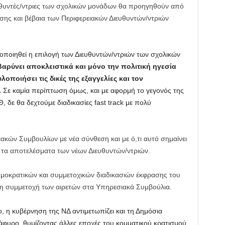
ιευθυντές/ντριες των σχολικών μονάδων θα προηγηθούν από
ης και βέβαια των Περιφερειακών Διευθυντών/ντριών
οποιηθεί η επιλογή των Διευθυντών/ντριών των σχολικών
αρύνει αποκλειστικά και μόνο την πολιτική ηγεσία
οποιήσει τις δικές της εξαγγελίες και τον
.
Σε καμία περίπτωση όμως, και με αφορμή το γεγονός της
 δε θα δεχτούμε διαδικασίες fast track με πολύ
κών Συμβουλίων με νέα σύνθεση και με ό,τι αυτό σημαίνει
αι τα αποτελέσματα των νέων Διευθυντών/ντριών.
ημοκρατικών και συμμετοχικών διαδικασιών έκφρασης του
η συμμετοχή των αιρετών στα Υπηρεσιακά Συμβούλια.
, η κυβέρνηση της ΝΔ αντιμετωπίζει και τη Δημόσια
άφυρο, θυμίζοντας άλλες εποχές του κομματικού κρατισμού.