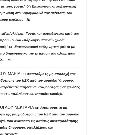
on
με τους γονείς"
Επικοινωνιακή κυβερνητική
α με λύση στο δημογραφικό την επέκταση του
ερου σχολείου…!!!
άζ Ιnfokids.gr: Γονείς και εκπαιδευτικοί κατά του
ερου - "Είναι «πάρκινγκ» παιδιών χωρίς
on
μές"
Επικοινωνιακή κυβερνητική φιέστα με
στο δημογραφικό την επέκταση του ολοήμερου
ίου…!!!
ΟΥ ΜΑΡΙΑ
on
Απαιτούμε τη μη αποδοχή της
δότησης του ΝΣΚ από τον αρμόδιο Υπουργό,
ατρέπει τις αιτήσεις συνταξιοδότησης σε χιλιάδες
ιους υπαλλήλους και εκπαιδευτικούς!!!
ΟΓΛΟΥ ΝΕΚΤΑΡΙΑ
on
Απαιτούμε τη μη
χή της γνωμοδότησης του ΝΣΚ από τον αρμόδιο
γό, που ανατρέπει τις αιτήσεις συνταξιοδότησης
λιάδες δημόσιους υπαλλήλους και
ευτικούς!!!