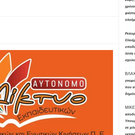
χρόνο 
φιέστ
ολοήμ
Ρεπορτ
Ολοήμ
υποδο
λύση 
σχολε
ΒΛΑΧ
γνωμο
που αν
δημόσ
ΜΙΚΕ
αποδο
Υπουρ
σε χι
εκπαιδ