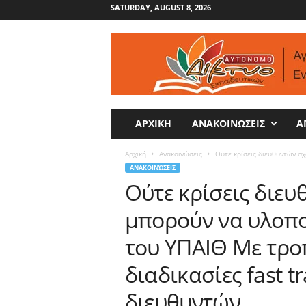
SATURDAY, AUGUST 8, 2026
Α
υ
τ
ό
ν
ο
μ
ΑΡΧΙΚΗ
ΑΝΑΚΟΙΝΩΣΕΙΣ
Α
ο
Δ
Αρχική
Ανακοινώσεις
Ούτε κρίσεις διευθυντών σχ
ί
ΑΝΑΚΟΙΝΏΣΕΙΣ
κ
Ούτε κρίσεις διευ
τ
υ
μπορούν να υλοπο
ο
του ΥΠΑΙΘ Με τρο
διαδικασίες fast t
διευθυντών