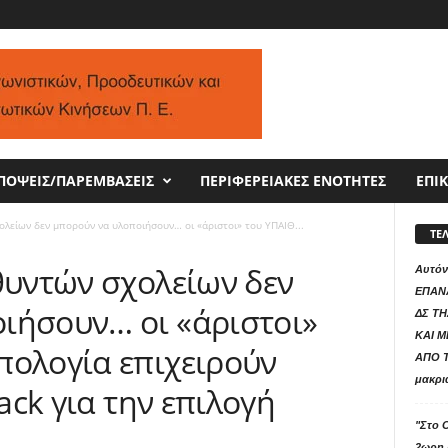
ΠΟΨΕΙΣ/ΠΑΡΕΜΒΑΣΕΙΣ
ΠΕΡΙΦΕΡΕΙΑΚΕΣ ΕΝΟΤΗΤΕΣ
ΕΠΙ
ολείων δεν μπορούν να υλοποιήσουν… οι «άριστοι» του ΥΠΑΙΘ...
ΤΕ
θυντών σχολείων δεν
Αυτόν
ΕΠΑΝ
ιήσουν… οι «άριστοι»
ΔΣ ΤΗ
ΚΑΙ 
πολογία επιχειρούν
ΑΠΟ Τ
μακρι
rack για την επιλογή
"Στο 
2ωρη 