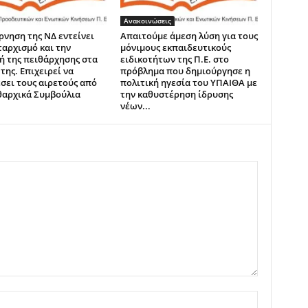
Ανακοινώσεις
ρνηση της ΝΔ εντείνει
Απαιτούμε άμεση λύση για τους
ταρχισμό και την
μόνιμους εκπαιδευτικούς
ή της πειθάρχησης στα
ειδικοτήτων της Π.Ε. στο
της. Επιχειρεί να
πρόβλημα που δημιούργησε η
σει τους αιρετούς από
πολιτική ηγεσία του ΥΠΑΙΘΑ με
θαρχικά Συμβούλια
την καθυστέρηση ίδρυσης
νέων...